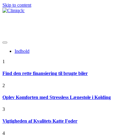
Skip to content
De bedste nyheder online
Cliniqclc
Indhold
1
Find den rette finansiering til brugte biler
2
Oplev Komforten med Stressless Lænestole i Kolding
3
Vigtigheden af Kvalitets Katte Foder
4