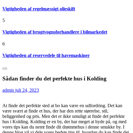
Vigtigheden af regelmæssigt olieskift
5
Vigtigheden af brugtvognsforhandlere i bilmarkedet
6
Vigtigheden af reservedele til havemaskiner
Sådan finder du det perfekte hus i Kolding
admin
juli 24, 2023
At finde det perfekte sted at bo kan være en udfordring. Det kan
være svært at finde et hus, der har den rette størrelse, stil,
beliggenhed og pris. Men det er ikke umuligt at finde det perfekte
hus i Kolding. Kolding er en by, der har meget at byde på, og med
vores tips kan du nemt finde dit drømmehus i denne smukke by. I
denne blog vil vi dele vores bedste tips til, hvordan du kan finde det