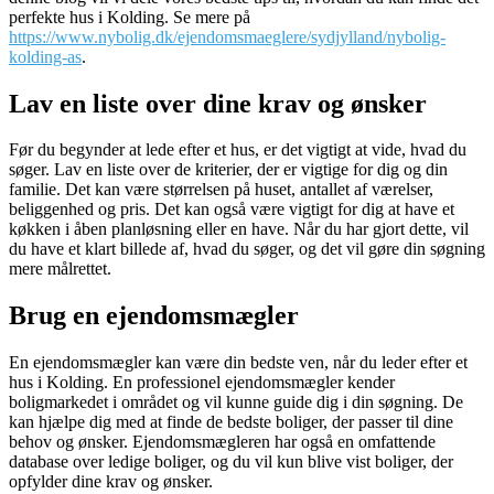
perfekte hus i Kolding. Se mere på
https://www.nybolig.dk/ejendomsmaeglere/sydjylland/nybolig-
kolding-as
.
Lav en liste over dine krav og ønsker
Før du begynder at lede efter et hus, er det vigtigt at vide, hvad du
søger. Lav en liste over de kriterier, der er vigtige for dig og din
familie. Det kan være størrelsen på huset, antallet af værelser,
beliggenhed og pris. Det kan også være vigtigt for dig at have et
køkken i åben planløsning eller en have. Når du har gjort dette, vil
du have et klart billede af, hvad du søger, og det vil gøre din søgning
mere målrettet.
Brug en ejendomsmægler
En ejendomsmægler kan være din bedste ven, når du leder efter et
hus i Kolding. En professionel ejendomsmægler kender
boligmarkedet i området og vil kunne guide dig i din søgning. De
kan hjælpe dig med at finde de bedste boliger, der passer til dine
behov og ønsker. Ejendomsmægleren har også en omfattende
database over ledige boliger, og du vil kun blive vist boliger, der
opfylder dine krav og ønsker.