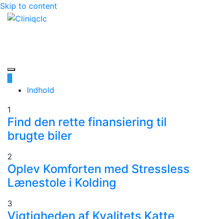
Skip to content
Cliniqclc
De bedste nyheder online
Indhold
1
Find den rette finansiering til
brugte biler
2
Oplev Komforten med Stressless
Lænestole i Kolding
3
Vigtigheden af Kvalitets Katte