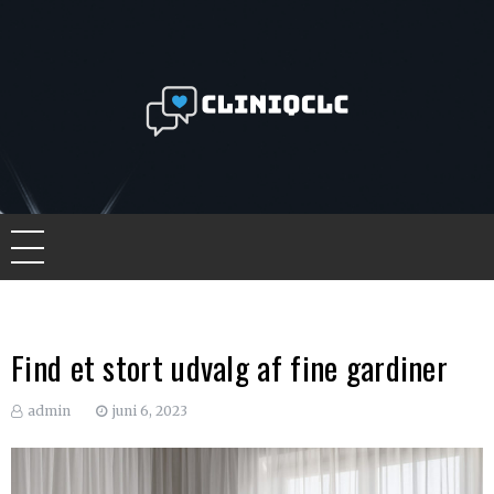
Skip
to
content
Cliniqclc
De bedste nyheder online
Find et stort udvalg af fine gardiner
admin
juni 6, 2023