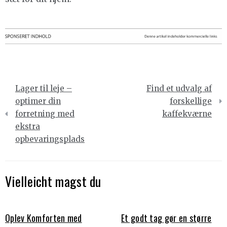
Indlægsnavigation
Lager til leje –
Find et udvalg af
optimer din
forskellige
forretning med
kaffekværne
ekstra
opbevaringsplads
Vielleicht magst du
Oplev Komforten med
Et godt tag gør en større