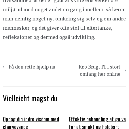
livssandhed, at det er godt at skifte ens velkendte
miljø ud med noget andet en gang i mellem, så lærer
man nemlig noget nyt omkring sig selv, og om andre
mennesker, og det giver ofte stof til eftertanke,
refleksioner og dermed også udvikling.
Indlægsnavigation
Få den rette hjælp nu
Køb Brugt IT i stort
omfang her online
Vielleicht magst du
Opdag din indre visdom med
Effektiv behandling af gulve
clairvoyance
for et smukt og holdbart