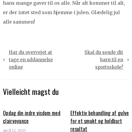
hans mange gaver til os alle. Når alt kommer til alt,
er der intet sted som hjemme i julen. Glædelig jul
alle sammen!
Indlægsnavigation
Har du overvejet at
Skal du sende dit
tage en uddannelse
barn til en
online
sportsskole?
Vielleicht magst du
Opdag din indre visdom med
Effektiv behandling af gulve
clairvoyance
for et smukt og holdbart
resultat
april 12, 2025