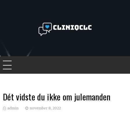
Skip
to
content
Cliniqclc
De bedste nyheder online
Dét vidste du ikke om julemanden
admin
november 8, 2022