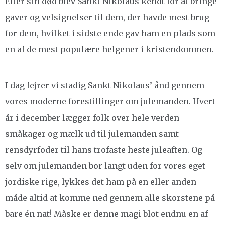
Efter sin død blev Sankt Nikolaus kendt for at bringe
gaver og velsignelser til dem, der havde mest brug
for dem, hvilket i sidste ende gav ham en plads som
en af de mest populære helgener i kristendommen.
I dag fejrer vi stadig Sankt Nikolaus’ ånd gennem
vores moderne forestillinger om julemanden. Hvert
år i december lægger folk over hele verden
småkager og mælk ud til julemanden samt
rensdyrfoder til hans trofaste heste juleaften. Og
selv om julemanden bor langt uden for vores eget
jordiske rige, lykkes det ham på en eller anden
måde altid at komme ned gennem alle skorstene på
bare én nat! Måske er denne magi blot endnu en af