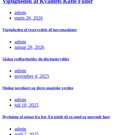
Vigtigheden af Kvalitets Katte Foder
admin
marts 26, 2026
Vigtigheden af reservedele til havemaskiner
admin
januar 29, 2026
Sådan vedligeholder du din buskrydder
admin
november 4, 2025
Opdag tarotkort og deres magiske verden
admin
juli 18, 2025
Dyrkning af spinat fra frø: En guide til en sund og nærende høst
admin
april 7, 2025