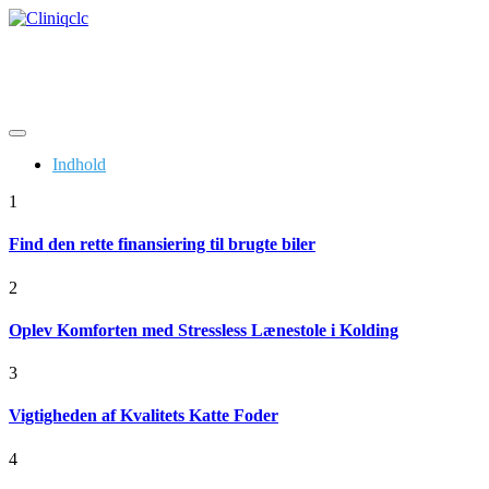
Skip
to
De bedste nyheder online
content
Cliniqclc
Indhold
1
Find den rette finansiering til brugte biler
2
Oplev Komforten med Stressless Lænestole i Kolding
3
Vigtigheden af Kvalitets Katte Foder
4